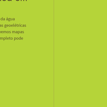
 da água 
as geoelétricas 
ivemos mapas 
ompleto pode 