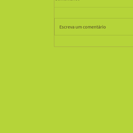
Escreva um comentário
Estudo integrado da água
subterrânea em Alegrete, RS