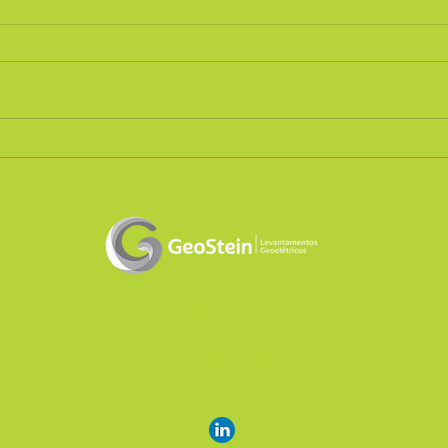
Geotecnia
Estu
subt
Sul, 
cassio@geostein.org
+55 (51) 3517-7350
+55 (51) 993 373 607