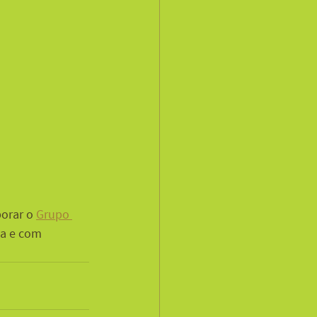
orar o 
Grupo 
da e com 